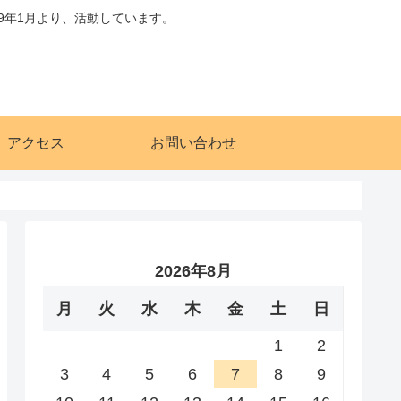
9年1月より、活動しています。
アクセス
お問い合わせ
2026年8月
月
火
水
木
金
土
日
1
2
3
4
5
6
7
8
9